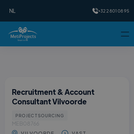
NL
+32 2 801 08 95
Recruitment & Account
Consultant Vilvoorde
PROJECTSOURCING
MEB08766
VILVOORDE
VAST