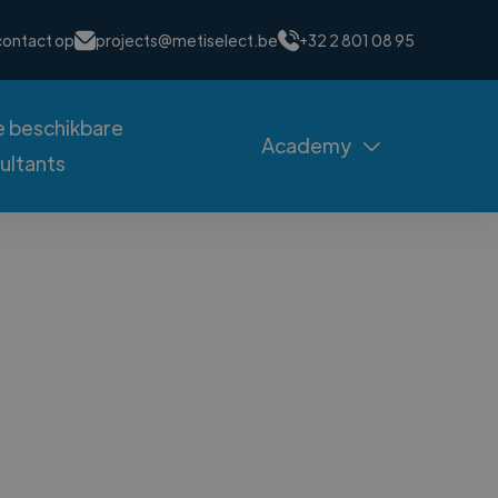
ontact op
projects@metiselect.be
+32 2 801 08 95
 beschikbare
Academy

ultants