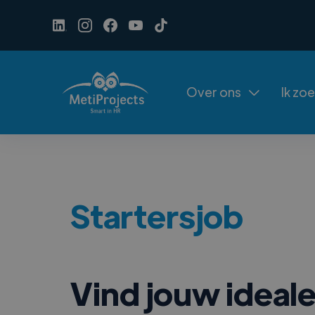
Over ons
Ik zo

Startersjob
Vind jouw ideale