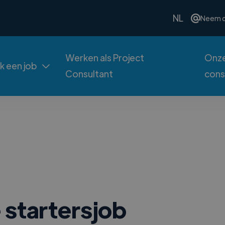
NL
Neem c
Werken als Project
Onze
ek een job

Consultant
cons
 startersjob