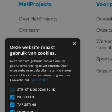
MetiProjects
Voor p
Over MetiProjects
Ons sol
Ons team
Onze p
Onze community
Werken 
×
Deze website maakt
Consul
Videozone
gebruik van cookies.
Spontan
Deze website gebruikt cookies om uw
+32 2 801 08 95
gebruikerservaring te verbeteren. Door
Onze e
onze website te gebruiken, stemt u in met
projects@metiselect.be
alle cookies in overeenstemming met ons
Cookiebeleid.
Lees verder
STRIKT NOODZAKELIJK
PRESTATIE
TARGETING