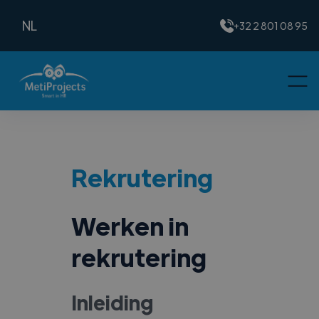
NL
+32 2 801 08 95
Rekrutering
Werken in
rekrutering
Inleiding