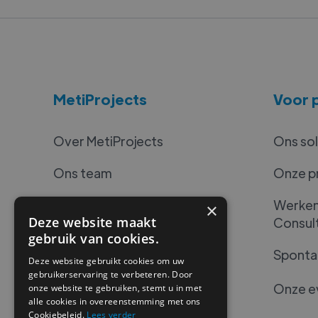
MetiProjects
Voor p
Over MetiProjects
Ons sol
Ons team
Onze p
Onze community
Werken 
×
Deze website maakt
Consul
Videozone
gebruik van cookies.
Spontan
Deze website gebruikt cookies om uw
+32 2 801 08 95
gebruikerservaring te verbeteren. Door
Onze e
onze website te gebruiken, stemt u in met
projects@metiselect.be
alle cookies in overeenstemming met ons
Cookiebeleid.
Lees verder