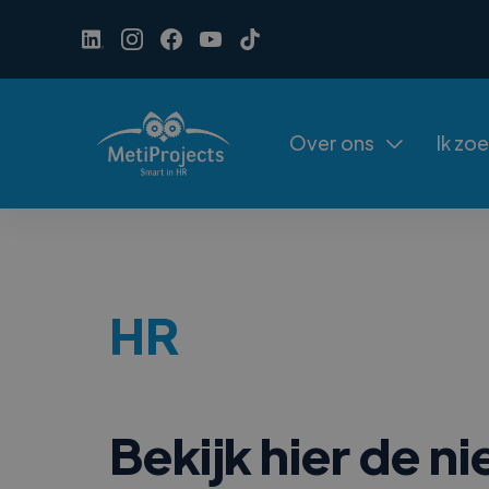
Over ons
Ik zo

HR
Bekijk hier de 