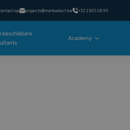
ontact op
projects@metiselect.be
+32 2 801 08 95
 beschikbare
Academy

ultants