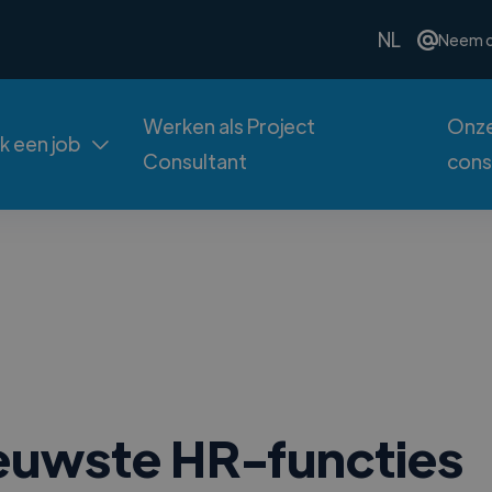
NL
Neem c
Werken als Project
Onze
ek een job

Consultant
cons
nieuwste HR-functies