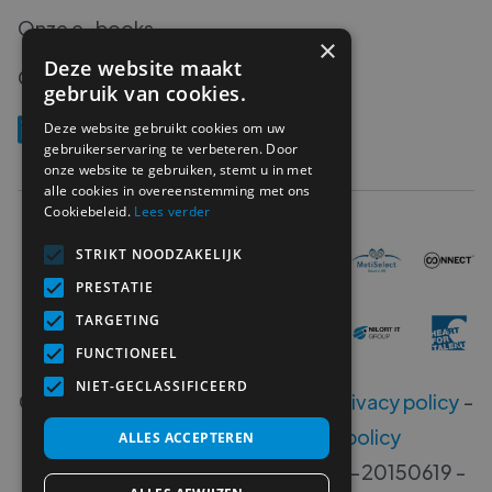
Onze e-books
×
Deze website maakt
Onze podcasts
gebruik van cookies.
Deze website gebruikt cookies om uw
gebruikerservaring te verbeteren. Door
onze website te gebruiken, stemt u in met
alle cookies in overeenstemming met ons
Cookiebeleid.
Lees verder
STRIKT NOODZAKELIJK
PRESTATIE
TARGETING
FUNCTIONEEL
NIET-GECLASSIFICEERD
Copyright ©
2026
MetiProjects -
Privacy policy
-
Disclaimer
-
Klokkenluiders policy
ALLES ACCEPTEREN
Erkenningsnummers B 00533-406-20150619 -