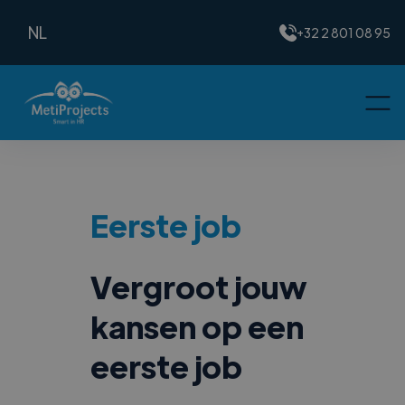
NL
+32 2 801 08 95
Eerste job
Vergroot jouw
kansen op een
eerste job